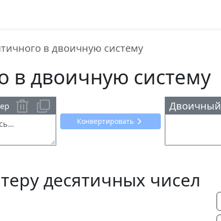
ятичного в двоичную систему
о в двоичную систему
Двоичный
ер
Конвертировать
ртеру десятичных чисел