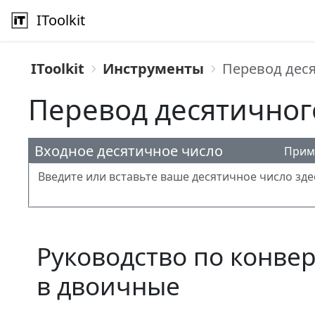
IToolkit
IToolkit
Инструменты
Перевод дес
Перевод десятичног
Входное десятичное число
Прим
Руководство по конве
в двоичные