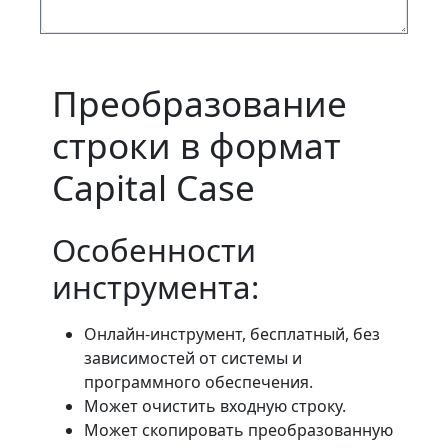
Преобразование
строки в формат
Capital Case
Особенности
инструмента:
Онлайн-инструмент, бесплатный, без
зависимостей от системы и
программного обеспечения.
Может очистить входную строку.
Может скопировать преобразованную