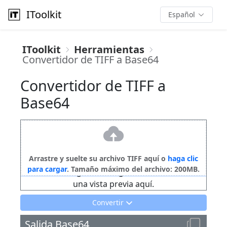
IToolkit
Español
IToolkit
Herramientas
Convertidor de TIFF a Base64
Convertidor de TIFF a
Base64
Arrastre y suelte su archivo TIFF aquí o
haga clic
para cargar
. Tamaño máximo del archivo: 200MB.
Por favor, cargue su imagen TIFF. Se mostrará
una vista previa aquí.
Convertir
Salida Base64