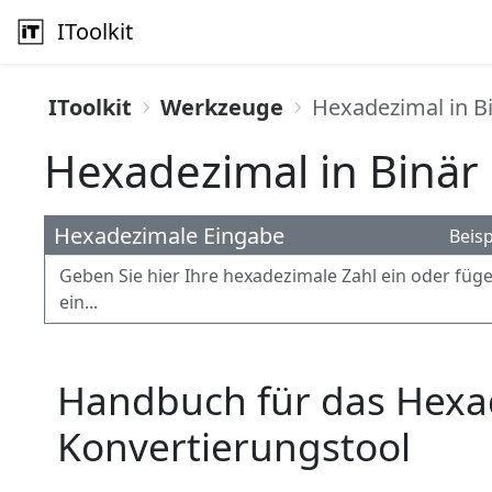
IToolkit
IToolkit
Werkzeuge
Hexadezimal in 
Hexadezimal in Binä
Hexadezimale Eingabe
Beisp
Handbuch für das Hexad
Konvertierungstool