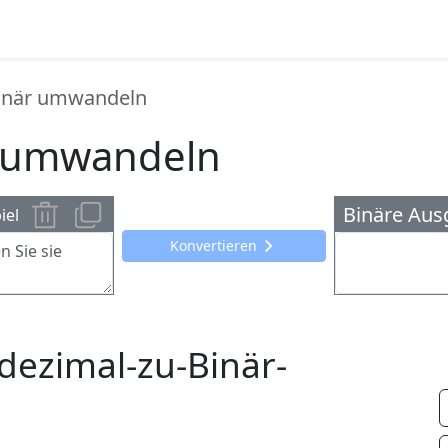
Binär umwandeln
r umwandeln
Binäre Aus
iel
Konvertieren
ezimal-zu-Binär-