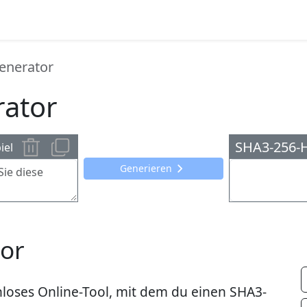
enerator
ator
SHA3-256-
iel
Generieren
or
nloses Online-Tool, mit dem du einen SHA3-