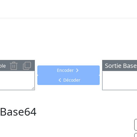
Sortie Bas
ple
Encoder
Décoder
o Base64