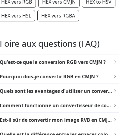
HEX vers RGB
HEX vers CMJN
HEX to HSV
HEX vers HSL
HEX vers RGBA
Foire aux questions (FAQ)
Qu'est-ce que la conversion RGB vers CMJN ?
Pourquoi dois-je convertir RGB en CMJN ?
Quels sont les avantages d'utiliser un convertisseur en ligne de RVB vers CMJN ?
Comment fonctionne un convertisseur de codes couleur RVB vers CMJN ?
Est-il sûr de convertir mon image RVB en CMJN en ligne ?
Quelle est la différence entre les espaces colorimétriques RVB et CMJN ?