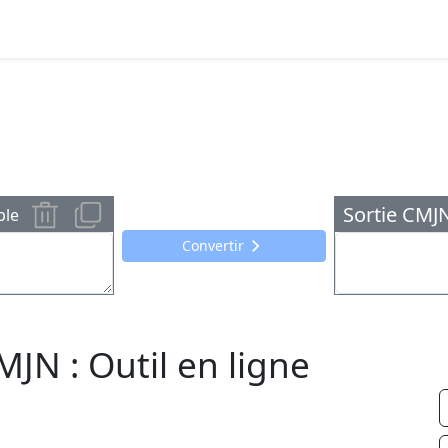
Sortie CMJ
ple
Convertir
JN : Outil en ligne