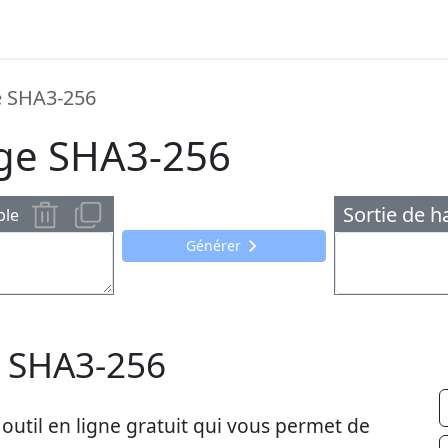
e SHA3-256
ge SHA3-256
Sortie de 
ple
Générer
 SHA3-256
util en ligne gratuit qui vous permet de