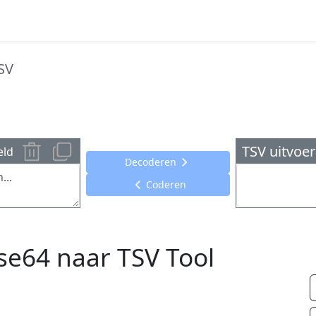
SV
TSV uitvoer
eld
Decoderen
Coderen
se64 naar TSV Tool