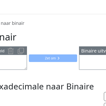
naar binair
nair
Binaire uit
eld
Zet om
xadecimale naar Binaire